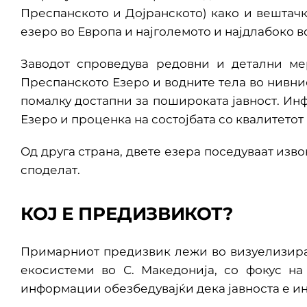
Преспанското и Дојранското) како и вештачк
езеро во Европа и најголемото и најдлабоко в
Заводот спроведува редовни и детални ме
Преспанското Езеро и водните тела во нивнио
помалку достапни за пошироката јавност. Ин
Езеро и проценка на состојбата со квалитетот 
Од друга страна, двете езера поседуваат изв
споделат.
КОЈ Е ПРЕДИЗВИКОТ?
Примарниот предизвик лежи во визуелизирањ
екосистеми во С. Македонија, со фокус н
информации обезбедувајќи дека јавноста е и