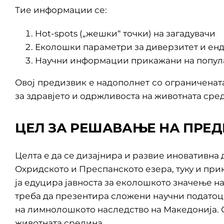
Тие информации се:
Hot-spots („жешки“ точки) на загадувачи
Еколошки параметри за диверзитет и ен
Научни информации прикажани на популар
Овој предизвик е надополнет со ограничена
за здравјето и одржливоста на животната сре
ЦЕЛ ЗА РЕШАВАЊЕ НА ПРЕД
Целта е да се дизајнира и развие иновативна 
Охридското и Преспанското езера, туку и прик
ја едуцира јавноста за еколошкото значење на
треба да презентира сложени научни податоц
на лимнолошкото наследство на Македонија. С
животната средина.