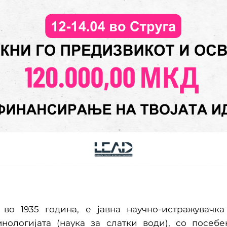
во 1935 година, е јавна научно-истражувачк
ологијата (наука за слатки води), со посеб