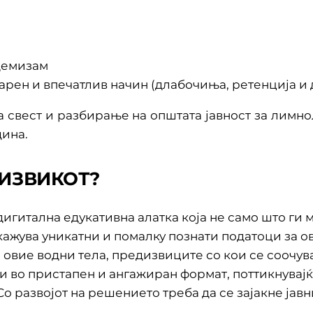
демизам
ен и впечатлив начин (длабочиња, ретенција и д
та свест и разбирање на општата јавност за лим
дина.
ИЗВИКОТ?
дигитална едукативна алатка која не само што ги
ажува уникатни и помалку познати податоци за ови
 овие водни тела, предизвиците со кои се соочува
и во пристапен и ангажиран формат, поттикнувај
о развојот на решението треба да се зајакне јавн