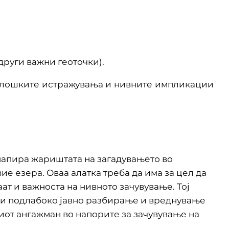
руги важни геоточки).
нолошките истражувања и нивните импликации
 мапира жариштата на загадувањето во
е езера. Оваа алатка треба да има за цел да
ат и важноста на нивното зачувување. Тој
ќи подлабоко јавно разбирање и вреднување
иот ангажман во напорите за зачувување на