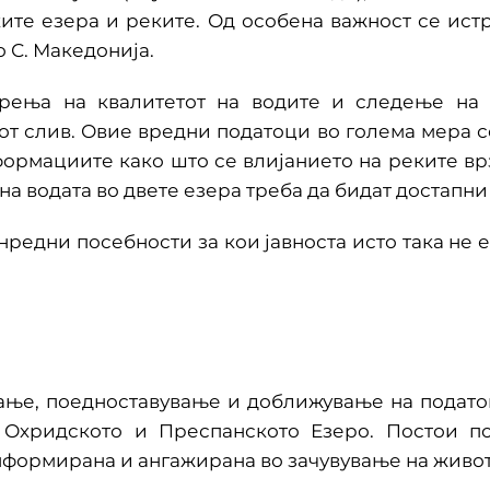
ите езера и реките. Од особена важност се ист
о С. Македонија.
рења на квалитетот на водите и следење на
т слив. Овие вредни податоци во голема мера се
формациите како што се влијанието на реките в
на водата во двете езера треба да бидат достапни 
онредни посебности за кои јавноста исто така не 
е, поедноставување и доближување на податоц
а Охридското и Преспанското Езеро. Постои 
нформирана и ангажирана во зачувување на живот