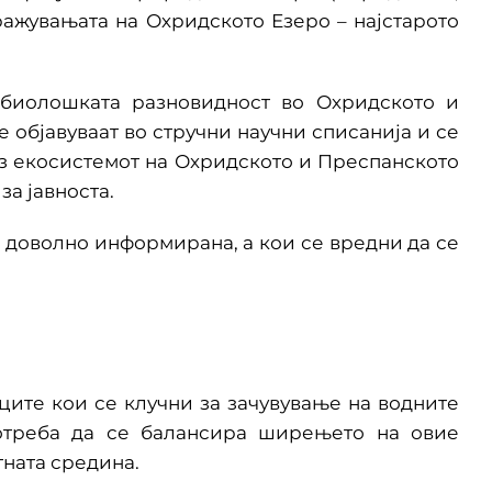
ражувањата на Охридското Езеро – најстарото
 биолошката разновидност во Охридското и
 објавуваат во стручни научни списанија и се
рз екосистемот на Охридското и Преспанското
за јавноста.
е доволно информирана, а кои се вредни да се
ите кои се клучни за зачувување на водните
потреба да се балансира ширењето на овие
ната средина.